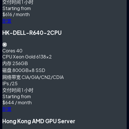
交付时间
1 小时
Starting from
$616
/ month
配置
HK-DELL-R640-2CPU
Cores
40
CPU
Xeon Gold 6138×2
内存
256GB
磁盘
800GB×8 SSD
网络带宽
CIA/GIA/CN2/CDIA
IPs
/25
交付时间
1 小时
Starting from
$644
/ month
配置
Hong Kong AMD GPU Server