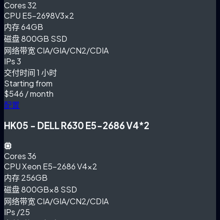
Cores
32
CPU
E5-2698V3×2
内存
64GB
磁盘
800GB SSD
网络带宽
CIA/GIA/CN2/CDIA
IPs
3
交付时间
1 小时
Starting from
$546
/ month
配置
HK05 - DELL R630 E5-2686 V4*2
Cores
36
CPU
Xeon E5-2686 V4×2
内存
256GB
磁盘
800GB×8 SSD
网络带宽
CIA/GIA/CN2/CDIA
IPs
/25