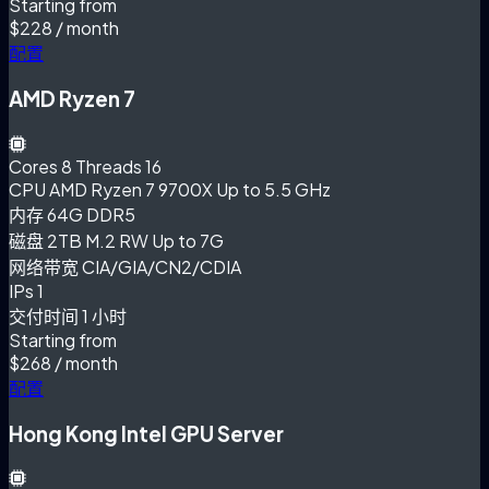
Starting from
$228
/ month
配置
AMD Ryzen 7
Cores
8 Threads 16
CPU
AMD Ryzen 7 9700X Up to 5.5 GHz
内存
64G DDR5
磁盘
2TB M.2 RW Up to 7G
网络带宽
CIA/GIA/CN2/CDIA
IPs
1
交付时间
1 小时
Starting from
$268
/ month
配置
Hong Kong Intel GPU Server