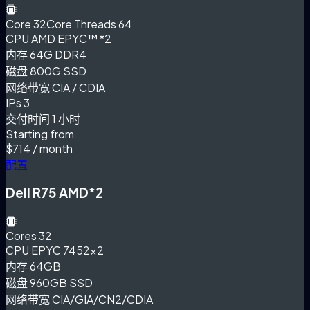
Core
32Core Threads 64
CPU
AMD EPYC™ *2
内存
64G DDR4
磁盘
800G SSD
网络带宽
CIA / CDIA
IPs
3
交付时间
1 小时
Starting from
$714
/ month
配置
Dell R75 AMD*2
Cores
32
CPU
EPYC 7452×2
内存
64GB
磁盘
960GB SSD
网络带宽
CIA/GIA/CN2/CDIA