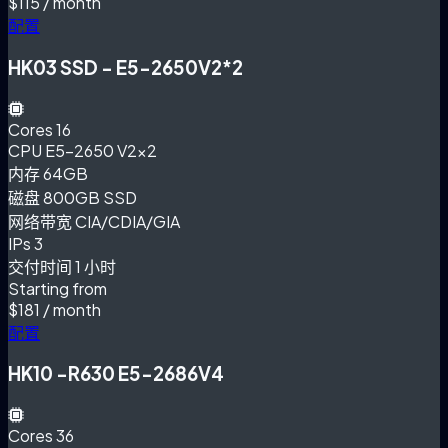
$115
/ month
配置
HK03 SSD - E5-2650V2*2
Cores
16
CPU
E5-2650 V2×2
内存
64GB
磁盘
800GB SSD
网络带宽
CIA/CDIA/GIA
IPs
3
交付时间
1 小时
Starting from
$181
/ month
配置
HK10 -R630 E5-2686V4
Cores
36